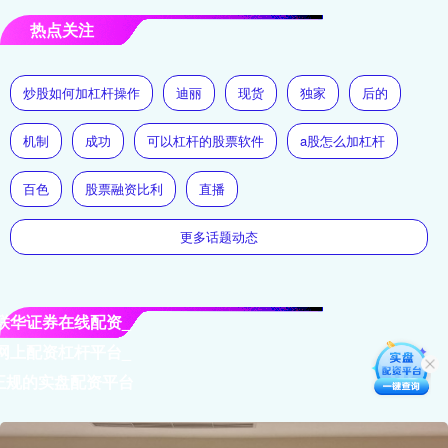
热点关注
炒股如何加杠杆操作
迪丽
现货
独家
后的
机制
成功
可以杠杆的股票软件
a股怎么加杠杆
百色
股票融资比利
直播
更多话题动态
联华证券在线配资_
网上配资杠杆平台_
正规的实盘配资平台