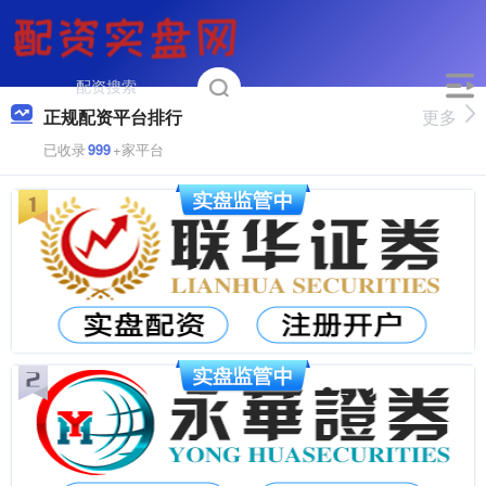
正规配资平台排行
更多
已收录
999
+家平台