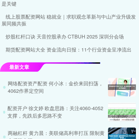
是关键
线上股票配资网站 稳就业｜求职观念革新与中山产业升级发
展同频共振
炒股杠杆口诀 天音控股承办 CTBUH 2025 深圳分会场
期货配资网站大全 资金流向日报：11个行业资金呈净流出
最新文章
网络配资资产配资 何小冰：金价来回扫荡，
4062作界定空间
配资开户 徐文婷 欧盘思路：关注4060-4052
支撑，先跌后多思路不变
两融杠杆 黄力晨：美联储高利率打压 限制黄