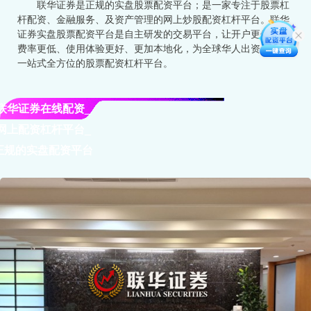
联华证券是正规的实盘股票配资平台；是一家专注于股票杠
杆配资、金融服务、及资产管理的网上炒股配资杠杆平台。联华
证券实盘股票配资平台是自主研发的交易平台，让开户更便捷、
费率更低、使用体验更好、更加本地化，为全球华人出资者提供
一站式全方位的股票配资杠杆平台。
联华证券在线配资_
网上配资杠杆平台_
正规的实盘配资平台