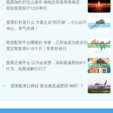
股票加杠杆怎么操作 海地总统选举再推迟，
首轮投票拟于12月举行
股票杠杆是什么 大暑之后“四不做”，小心出汗
伤心、寒气伤身！
期货配资平台哪家好 专家：乙肝临床治愈后仍
需定期复查6-12个月｜世界肝炎日
股票正规平台 以为会发胖，实际能减肥的6个
行为，别再误解它们了
股票配资口碑好 黄连素是减肥药“神药” ？