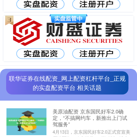
联华证券在线配资_网上配资杠杆平台_正规
的实盘配资平台 相关话题
美原油配资 京东国民好车2.0确
定，“不搞网约车，新推出上门试
驾服务”
4月13日，京东国民好车2.0正式官宣美