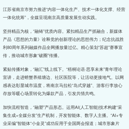
江苏省南京市努力推进“内容一体化生产、技术一体化支撑、经营
一体化统筹”，全媒呈现南京高质量发展生动实践。
坚持精品为核，“融铸”优质内容。紧扣精品生产抓融合，新媒体
产品《思想的力量》诠释党的创新理论的思想伟力；纪念抗战胜
利80周年系列融媒作品全网播放量过亿。精心策划“苏超”赛事宣
传，推动城市形象“破圈”传播。
紧贴传播对象，“融汇”线上线下。“梧桐论语·思享未来”青年理论
宣讲，走进螃蟹养殖塘边、社区医院等，让活动更接地气。以网
感表达彰显城市温度，将南京马拉松“岛式穿越”、游客行李放心
存放等暖心场景转化为爆款产品，引发共情共鸣。
加快流程智造，“融塑”产品形态。运用AI(人工智能)技术构建“采
集生成+全媒分发”生产机制，开发智能体、数字人主播。“AI+专
业采编”智能体“小金灵”成功应用于全国两会报道；城市形象片