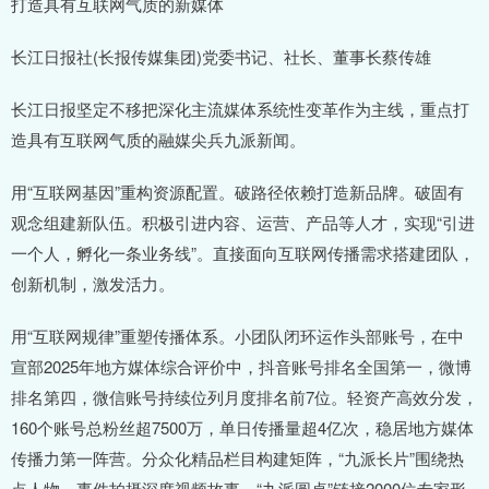
打造具有互联网气质的新媒体
长江日报社(长报传媒集团)党委书记、社长、董事长蔡传雄
长江日报坚定不移把深化主流媒体系统性变革作为主线，重点打
造具有互联网气质的融媒尖兵九派新闻。
用“互联网基因”重构资源配置。破路径依赖打造新品牌。破固有
观念组建新队伍。积极引进内容、运营、产品等人才，实现“引进
一个人，孵化一条业务线”。直接面向互联网传播需求搭建团队，
创新机制，激发活力。
用“互联网规律”重塑传播体系。小团队闭环运作头部账号，在中
宣部2025年地方媒体综合评价中，抖音账号排名全国第一，微博
排名第四，微信账号持续位列月度排名前7位。轻资产高效分发，
160个账号总粉丝超7500万，单日传播量超4亿次，稳居地方媒体
传播力第一阵营。分众化精品栏目构建矩阵，“九派长片”围绕热
点人物、事件拍摄深度视频故事，“九派圆桌”链接2000位专家形