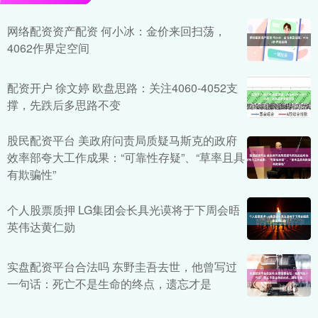
网络配资资产配资 何小冰：金价来回扫荡，
4062作界定空间
配资开户 徐文婷 欧盘思路：关注4060-4052支
撑，先跌后多思路不变
股民配资平台 美政府问责局质疑马斯克的政府
效率部夸大工作成果：“可靠性存疑”、“草率且具
有欺骗性”
个人股票质押 LG集团会长具光谟将于下周会晤
英伟达黄仁勋
实盘配资平台合法吗 东野圭吾去世，他曾写过
一句话：死亡不是生命的终点，遗忘才是