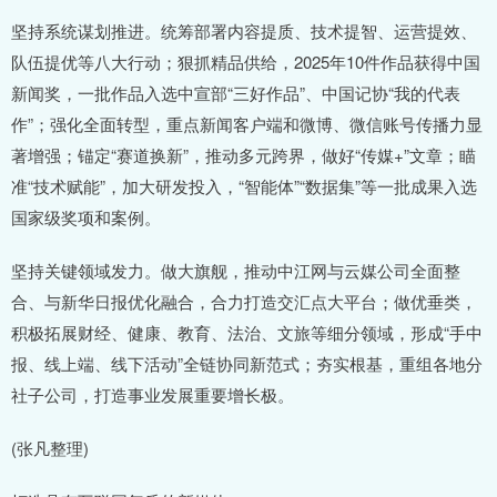
坚持系统谋划推进。统筹部署内容提质、技术提智、运营提效、
队伍提优等八大行动；狠抓精品供给，2025年10件作品获得中国
新闻奖，一批作品入选中宣部“三好作品”、中国记协“我的代表
作”；强化全面转型，重点新闻客户端和微博、微信账号传播力显
著增强；锚定“赛道换新”，推动多元跨界，做好“传媒+”文章；瞄
准“技术赋能”，加大研发投入，“智能体”“数据集”等一批成果入选
国家级奖项和案例。
坚持关键领域发力。做大旗舰，推动中江网与云媒公司全面整
合、与新华日报优化融合，合力打造交汇点大平台；做优垂类，
积极拓展财经、健康、教育、法治、文旅等细分领域，形成“手中
报、线上端、线下活动”全链协同新范式；夯实根基，重组各地分
社子公司，打造事业发展重要增长极。
(张凡整理)