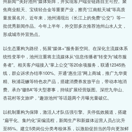
州新闻”“美好池州”媒体矩阵，并实现客户端全链路自主可控。聚
焦商业航天、宝镁轻合金等重要产业，擦亮“江南航天城”等高质
量发展名片。近年来，池州涌现出《长江上的免费“公交”》等一
批优秀新闻作品。今年上半年，外交部多次推荐池州山水人文，
形成城市外宣热点。
以生态重构为路径，拓展“媒体+”服务新空间。在深化主流媒体系
统性变革中，池州注重将主流媒体从“信息传播者”转变为“城市服
务者”。相关客户端接入“掌上公交”等20余项服务，联通12345热
线，群众诉求办结率100%。开通“惠生活”网上商城，推广九华黄
精、秋浦花鳜等特色农产品，搭建消费券发放平台，带动本地消
费。承办“徽BA”等大型赛事，持续扩展经营版图。深挖九华山、
杏花村等文旅IP，“趣游池州”等话题两个月曝光量破亿。
以机制重构为保障，激活人才队伍强引擎。关停低效频道，搭建
“扁平化、集约化”采编流程，新闻生产和新媒体运营人员占比升
至85%。建立5类岗位分类考核体系，以激励促担当的导向更加鲜