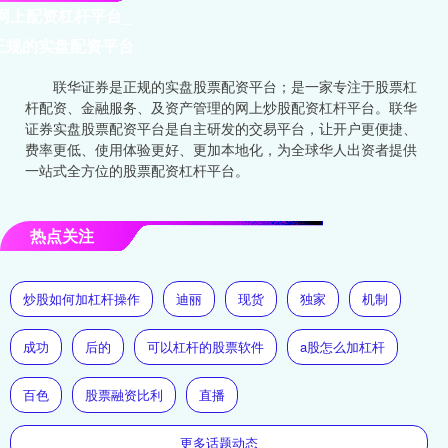
网上配资杠杆平台_
正规的实盘配资平台
联华证券是正规的实盘股票配资平台；是一家专注于股票杠
杆配资、金融服务、及资产管理的网上炒股配资杠杆平台。联华
证券实盘股票配资平台是自主研发的交易平台，让开户更便捷、
费率更低、使用体验更好、更加本地化，为全球华人出资者提供
一站式全方位的股票配资杠杆平台。
热点关注
炒股如何加杠杆操作
迪丽
现货
独家
机制
成功
后的
可以杠杆的股票软件
a股怎么加杠杆
百色
股票融资比利
直播
更多话题动态