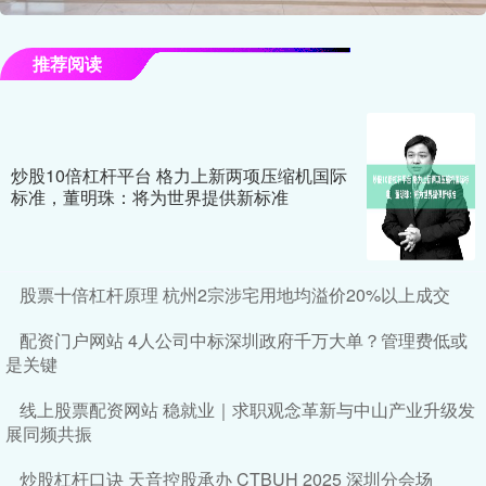
推荐阅读
炒股10倍杠杆平台 格力上新两项压缩机国际
标准，董明珠：将为世界提供新标准
股票十倍杠杆原理 杭州2宗涉宅用地均溢价20%以上成交
配资门户网站 4人公司中标深圳政府千万大单？管理费低或
是关键
线上股票配资网站 稳就业｜求职观念革新与中山产业升级发
展同频共振
炒股杠杆口诀 天音控股承办 CTBUH 2025 深圳分会场