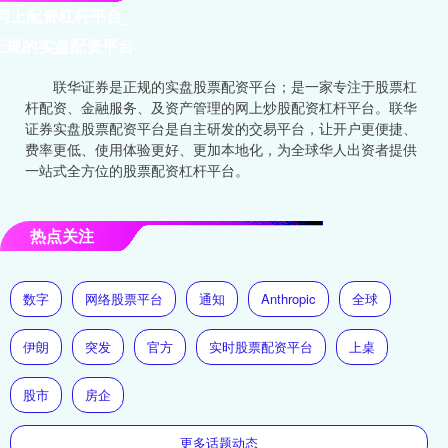
网上配资杠杆平台_
正规的实盘配资平台
联华证券是正规的实盘股票配资平台；是一家专注于股票杠
杆配资、金融服务、及资产管理的网上炒股配资杠杆平台。联华
证券实盘股票配资平台是自主研发的交易平台，让开户更便捷、
费率更低、使用体验更好、更加本地化，为全球华人出资者提供
一站式全方位的股票配资杠杆平台。
热点关注
数字
网络股票平台
通知
Anthropic
全球
伊朗
突发
官方
实时股票配资平台
上桌
股市
房企
更多话题动态