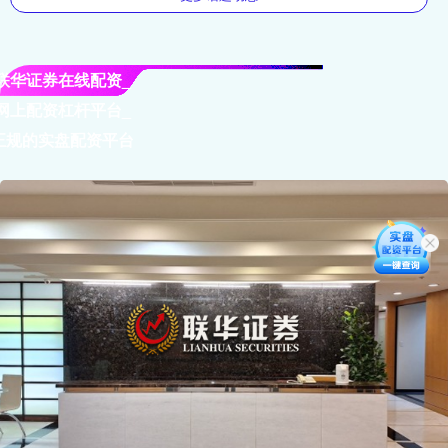
联华证券在线配资_
网上配资杠杆平台_
正规的实盘配资平台