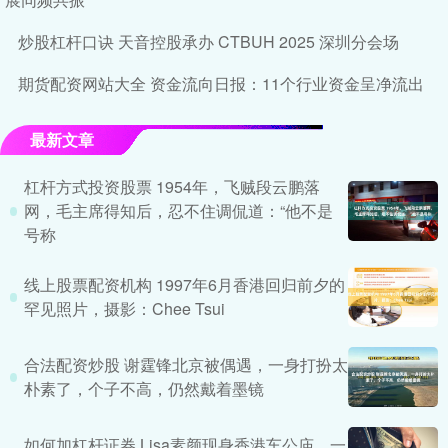
炒股杠杆口诀 天音控股承办 CTBUH 2025 深圳分会场
期货配资网站大全 资金流向日报：11个行业资金呈净流出
最新文章
杠杆方式投资股票 1954年，飞贼段云鹏落
网，毛主席得知后，忍不住调侃道：“他不是
号称
线上股票配资机构 1997年6月香港回归前夕的
罕见照片，摄影：Chee Tsui
合法配资炒股 谢霆锋北京被偶遇，一身打扮太
朴素了，个子不高，仍然戴着墨镜
如何加杠杆证券 Lisa素颜现身香港车公庙，一