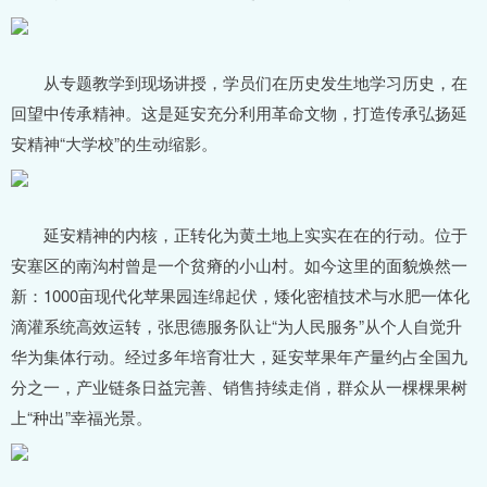
从专题教学到现场讲授，学员们在历史发生地学习历史，在
回望中传承精神。这是延安充分利用革命文物，打造传承弘扬延
安精神“大学校”的生动缩影。
延安精神的内核，正转化为黄土地上实实在在的行动。位于
安塞区的南沟村曾是一个贫瘠的小山村。如今这里的面貌焕然一
新：1000亩现代化苹果园连绵起伏，矮化密植技术与水肥一体化
滴灌系统高效运转，张思德服务队让“为人民服务”从个人自觉升
华为集体行动。经过多年培育壮大，延安苹果年产量约占全国九
分之一，产业链条日益完善、销售持续走俏，群众从一棵棵果树
上“种出”幸福光景。