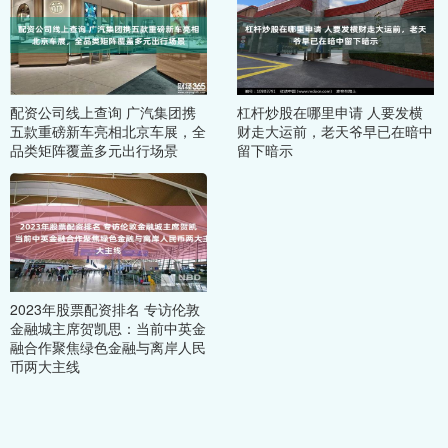
配资公司线上查询 广汽集团携
杠杆炒股在哪里申请 人要发横
五款重磅新车亮相北京车展，全
财走大运前，老天爷早已在暗中
品类矩阵覆盖多元出行场景
留下暗示
2023年股票配资排名 专访伦敦
金融城主席贺凯思：当前中英金
融合作聚焦绿色金融与离岸人民
币两大主线